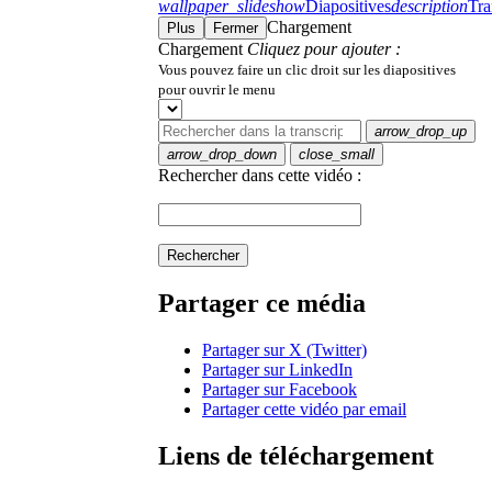
wallpaper_slideshow
Diapositives
description
Tra
Chargement
Plus
Fermer
Chargement
Cliquez pour ajouter :
Vous pouvez faire un clic droit sur les diapositives
pour ouvrir le menu
arrow_drop_up
arrow_drop_down
close_small
Rechercher dans cette vidéo :
Rechercher
Partager ce média
Partager sur X (Twitter)
Partager sur LinkedIn
Partager sur Facebook
Partager cette vidéo par email
Liens de téléchargement