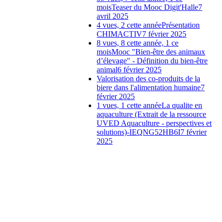
mois
Teaser du Mooc Digit'Halle
7
avril 2025
4 vues, 2 cette année
Présentation
CHIMACTIV
7 février 2025
8 vues, 8 cette année, 1 ce
mois
Mooc "Bien-être des animaux
d’élevage" - Définition du bien-être
animal
6 février 2025
Valorisation des co-produits de la
biere dans l'alimentation humaine
7
février 2025
1 vues, 1 cette année
La qualite en
aquaculture (Extrait de la ressource
UVED Aquaculture - perspectives et
solutions)-IEQNG52HB6I
7 février
2025