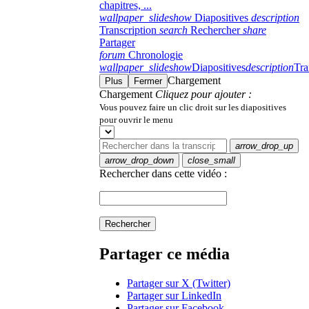
chapitres, ...
wallpaper_slideshow
Diapositives
description
Transcription
search
Rechercher
share
Partager
forum
Chronologie
wallpaper_slideshow
Diapositives
description
Tra
Chargement
Plus
Fermer
Chargement
Cliquez pour ajouter :
Vous pouvez faire un clic droit sur les diapositives
pour ouvrir le menu
arrow_drop_up
arrow_drop_down
close_small
Rechercher dans cette vidéo :
Rechercher
Partager ce média
Partager sur X (Twitter)
Partager sur LinkedIn
Partager sur Facebook