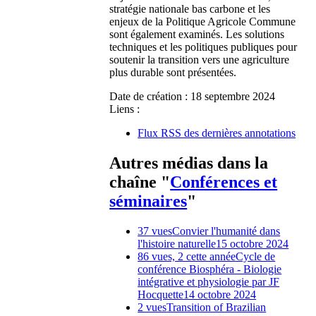
stratégie nationale bas carbone et les
enjeux de la Politique Agricole Commune
sont également examinés. Les solutions
techniques et les politiques publiques pour
soutenir la transition vers une agriculture
plus durable sont présentées.
Date de création :
18 septembre 2024
Liens :
Flux RSS des dernières annotations
Autres médias dans la
chaîne "
Conférences et
séminaires
"
37 vues
Convier l'humanité dans
l'histoire naturelle
15 octobre 2024
86 vues, 2 cette année
Cycle de
conférence Biosphéra - Biologie
intégrative et physiologie par JF
Hocquette
14 octobre 2024
2 vues
Transition of Brazilian