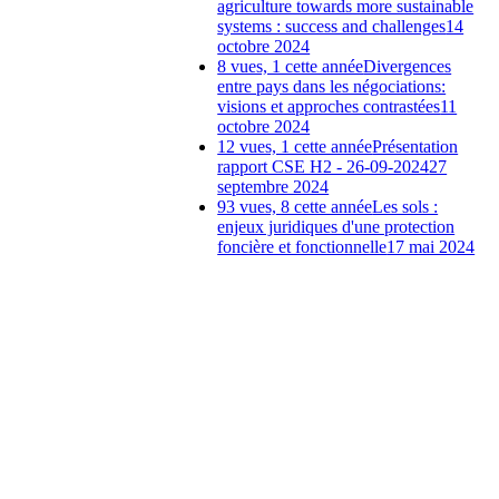
agriculture towards more sustainable
systems : success and challenges
14
octobre 2024
8 vues, 1 cette année
Divergences
entre pays dans les négociations:
visions et approches contrastées
11
octobre 2024
12 vues, 1 cette année
Présentation
rapport CSE H2 - 26-09-2024
27
septembre 2024
93 vues, 8 cette année
Les sols :
enjeux juridiques d'une protection
foncière et fonctionnelle
17 mai 2024