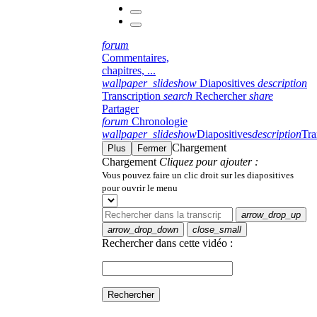
forum
Commentaires,
chapitres, ...
wallpaper_slideshow
Diapositives
description
Transcription
search
Rechercher
share
Partager
forum
Chronologie
wallpaper_slideshow
Diapositives
description
Tra
Chargement
Plus
Fermer
Chargement
Cliquez pour ajouter :
Vous pouvez faire un clic droit sur les diapositives
pour ouvrir le menu
arrow_drop_up
arrow_drop_down
close_small
Rechercher dans cette vidéo :
Rechercher