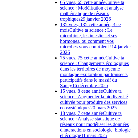
65 vues, 65 cette année
Cultive ta
science : Modélisation et analyse
mathématique de réseaux
trophiques
29 janvier 2026
135 vues, 135 cette année, 3 ce
mois
Cultive ta science : Le
microbiote, les intestins et ses
hormones, ou comment vos
microbes vous contrôlent !
14 janvier
2026
75 vues, 75 cette année
Cultive ta
science : Changements écologiques
dans les territoires de moyenne
montagne exploration par transects
participatifs dans le massif du
Sancy
16 décembre 2025
15 vues, 8 cette année
Cultive ta
science : Augmenter la biodiversité
cultivée pour produire des services
écosystémiques
20 mars 2025
18 vues, 7 cette année
Cultive ta
science : Analyse statistique de
réseaux pour modéliser les données
d'interactions en sociologie, biologie
et écologie
11 mars 2025